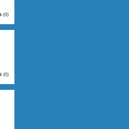
k (0)
k (0)