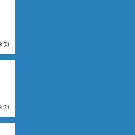
k (0)
k (0)