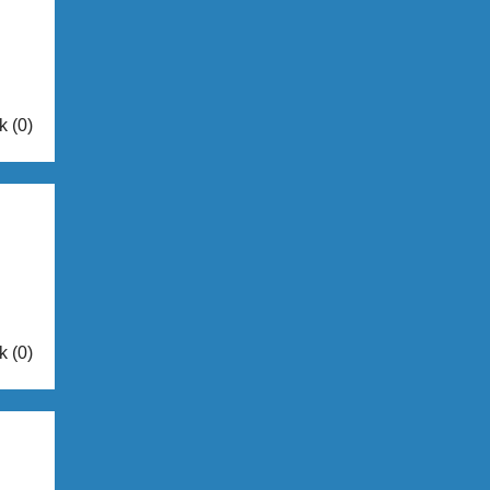
k (0)
k (0)