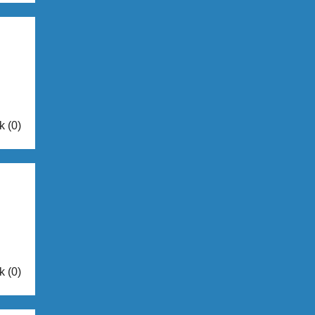
k (0)
k (0)