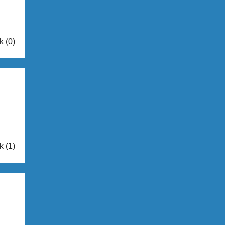
k (0)
k (1)