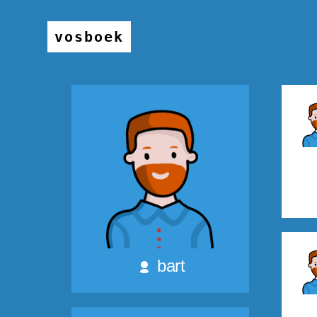
vosboek
bart